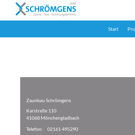
Zum
Inhalt
springen
Start
Pro
Zaunbau Schrömgens
Karstraße 110
41068 Mönchengladbach
Telefon:
02161 495290