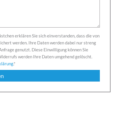
tchen erklären Sie sich einverstanden, dass die von
chert werden. Ihre Daten werden dabei nur streng
frage genutzt. Diese Einwilligung können Sie
s Widerrufs werden Ihre Daten umgehend gelöscht.
klärung
.
en